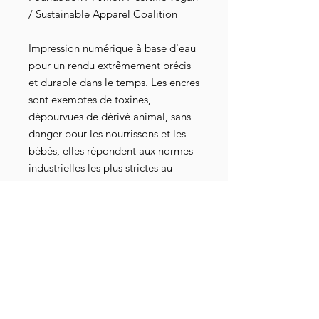
/ Sustainable Apparel Coalition
Impression numérique à base d'eau
pour un rendu extrêmement précis
et durable dans le temps. Les encres
sont exemptes de toxines,
dépourvues de dérivé animal, sans
danger pour les nourrissons et les
bébés, elles répondent aux normes
industrielles les plus strictes au
niveau mondial. Elles sont
également attestées par les
certifications Oeko-Tex 100, GOTS-
3V, RSL et American Association of
Textile Chemists and Colorists.
Complosophisme = fait de coller
l'étiquette de "complotiste" sur