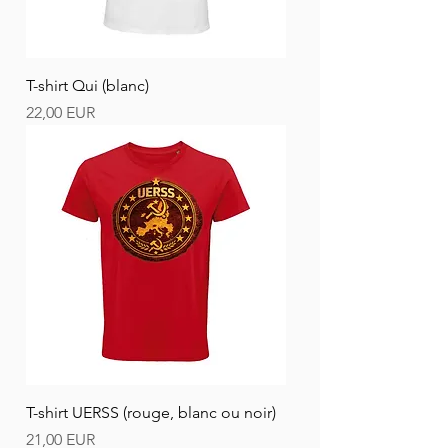
T-shirt Qui (blanc)
Ár
22,00 EUR
T-shirt UERSS (rouge, blanc ou noir)
Ár
21,00 EUR