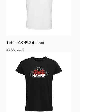
T-shirt AK 49.3 (blanc)
Ár
23,00 EUR