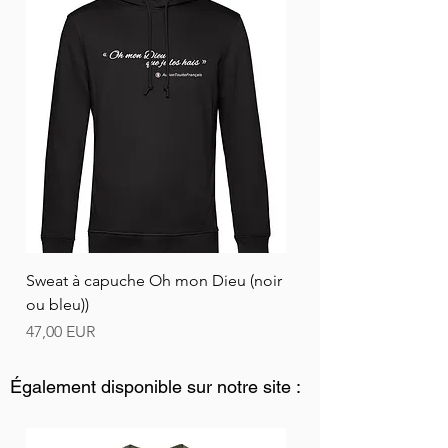
Sweat à capuche Oh mon Dieu (noir
ou bleu))
Ár
47,00 EUR
Également disponible sur notre site :