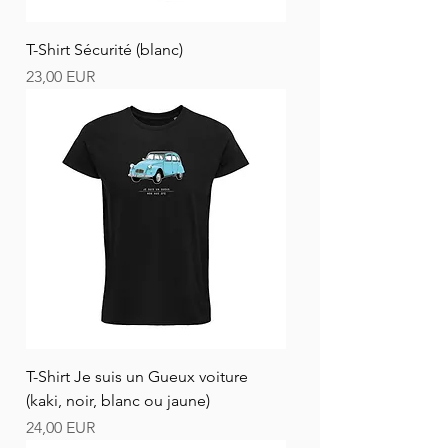
T-Shirt Sécurité (blanc)
Ár
23,00 EUR
T-Shirt Je suis un Gueux voiture
(kaki, noir, blanc ou jaune)
Ár
24,00 EUR