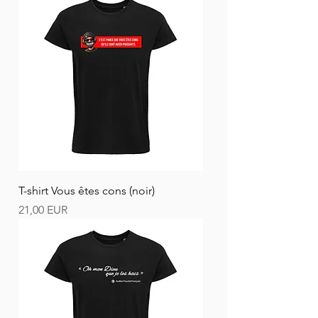
T-shirt Vous êtes cons (noir)
Ár
21,00 EUR