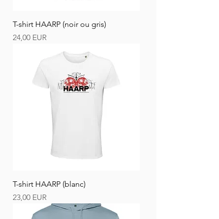
T-shirt HAARP (noir ou gris)
Ár
24,00 EUR
T-shirt HAARP (blanc)
Ár
23,00 EUR