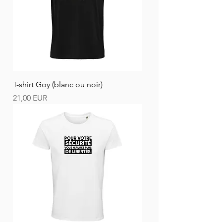
T-shirt Goy (blanc ou noir)
Ár
21,00 EUR