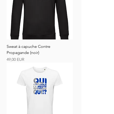
Sweat à capuche Contre
Propagande (noir)
Ár
49,00 EUR