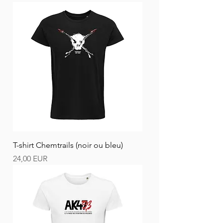
T-shirt Chemtrails (noir ou bleu)
Ár
24,00 EUR