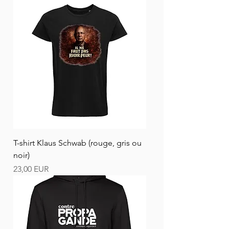
T-shirt Klaus Schwab (rouge, gris ou
noir)
Ár
23,00 EUR