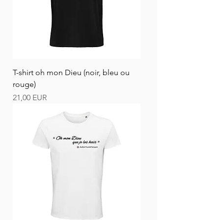
T-shirt oh mon Dieu (noir, bleu ou
rouge)
Ár
21,00 EUR