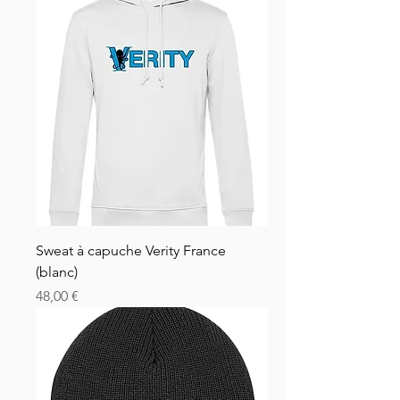
Sweat à capuche Verity France
(blanc)
Pris
48,00 €