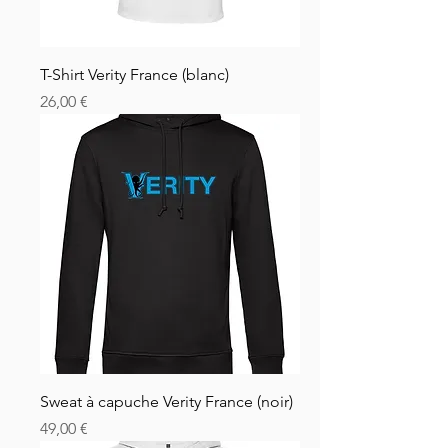
T-Shirt Verity France (blanc)
Pris
26,00 €
Sweat à capuche Verity France (noir)
Pris
49,00 €