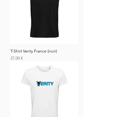
T-Shirt Verity France (noir)
Pris
27,00 €